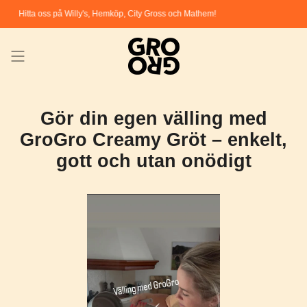
Skip
Hitta oss på Willy's, Hemköp, City Gross och Mathem!
to
content
Gör din egen välling med
GroGro Creamy Gröt – enkelt,
gott och utan onödigt