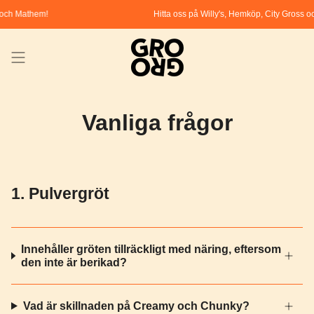
Skip
 och Mathem!
Hitta oss på Willy's, Hemköp, City Gross o
to
content
Vanliga frågor
1. Pulvergröt
Innehåller gröten tillräckligt med näring, eftersom
den inte är berikad?
Vad är skillnaden på Creamy och Chunky?